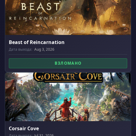
Beast of Reincarnation
Дата выхода:
Aug 3, 2026
ВЗЛОМАНО
Corsair Cove
Дата выхода:
Jul 31, 2026