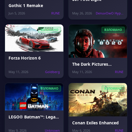
Gothic 1 Remake
Jun 5, 2026
RUNE
May 26, 2026
DenuvOwO Hyp...
ВЗЛОМАНО
ВЗЛОМАНО
Forza Horizon 6
The Dark Pictures
Anthology: Directive
May 11, 2026
Goldberg
May 11, 2026
RUNE
8020
ВЗЛОМАНО
ВЗЛОМАНО
LEGO® Batman™: Legacy
of the Dark Knight
Conan Exiles Enhanced
May 9, 2026
Unknown
May 6, 2026
RUNE