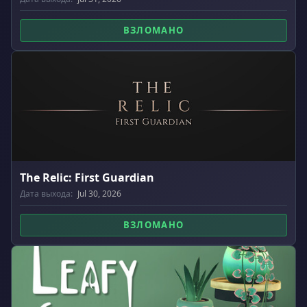
ВЗЛОМАНО
The Relic: First Guardian
Дата выхода:
Jul 30, 2026
ВЗЛОМАНО