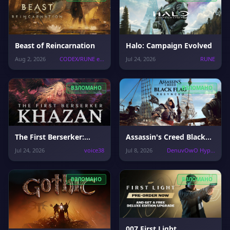
Beast of Reincarnation
Halo: Campaign Evolved
Aug 2, 2026
CODEX/RUNE e...
Jul 24, 2026
RUNE
ВЗЛОМАНО
ВЗЛОМАНО
The First Berserker:
Assassin's Creed Black
Khazan
Flag Resynced
Jul 24, 2026
voice38
Jul 8, 2026
DenuvOwO Hyp...
ВЗЛОМАНО
ВЗЛОМАНО
007 First Light