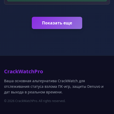
Показать еще
CrackWatchPro
Ваша основная альтернатива CrackWatch для
отслеживания статуса взлома ПК-игр, защиты Denuvo и
дат выхода в реальном времени.
© 2026 CrackWatchPro. All rights reserved.