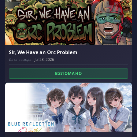
Sir, We Have an Orc Problem
Дата выхода:
Jul 28, 2026
ВЗЛОМАНО